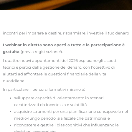
incontri per imparare a gestire, risparmiare, investire il tuo denaro
I webinar in diretta sono aperti a tutte e la partecipazione è
gratuita
(previa registrazione!).
I quattro nuovi appuntamenti del 2026 esplorano gli aspetti
teorici e pratici della gestione del denaro, con l’obiettivo di
aiutarti ad affrontare le questioni finanziarie della vita
quotidiana.
In particolare, i percorsi formativi mirano a:
sviluppare capacità di orientamento in scenari
caratterizzati da incertezza e volatilità
acquisire strumenti per una pianificazione consapevole nel
medio-lungo periodo, sia fiscale che patrimoniale
riconoscere e gestire i bias cognitivi che influenzano le
decisioni economiche