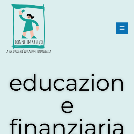
Vai
al
contenuto
educazion
e
finanziaria