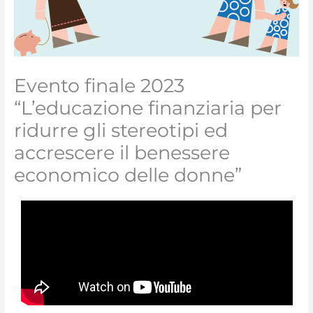
Evento finale 2023
“L’educazione finanziaria per
ridurre gli stereotipi ed
accrescere il benessere
economico delle donne”