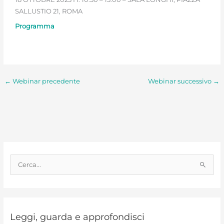
SALLUSTIO 21, ROMA
Programma
←
Webinar precedente
Webinar successivo
→
C
e
r
c
Leggi, guarda e approfondisci
a